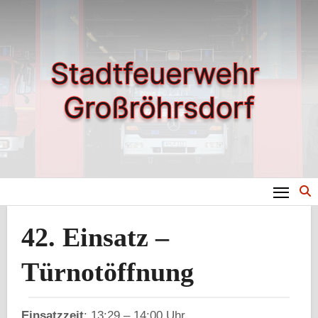
Zum
Inhalt
springen
42. Einsatz –
Türnotöffnung
Einsatzzeit
: 13:29 – 14:00 Uhr