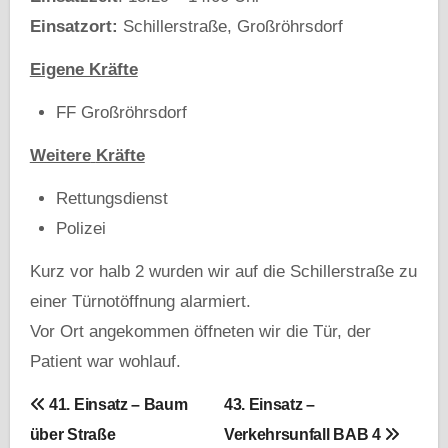
Einsatzort:
Schillerstraße, Großröhrsdorf
Eigene Kräfte
FF Großröhrsdorf
Weitere
Kräfte
Rettungsdienst
Polizei
Kurz vor halb 2 wurden wir auf die Schillerstraße zu
einer Türnotöffnung alarmiert.
Vor Ort angekommen öffneten wir die Tür, der
Patient war wohlauf.
B
41. Einsatz – Baum
43. Einsatz –
über Straße
Verkehrsunfall BAB 4