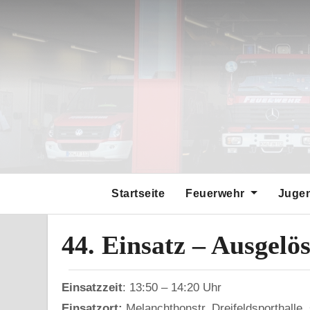
Zum
Inhalt
springen
Startseite
Feuerwehr
Juge
44. Einsatz – Ausgel
Einsatzzeit
: 13:50 – 14:20 Uhr
Einsatzort:
Melanchthonstr, Dreifeldsporthalle,