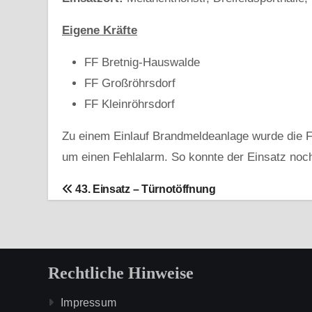
Eigene Kräfte
FF Bretnig-Hauswalde
FF Großröhrsdorf
FF Kleinröhrsdorf
Zu einem Einlauf Brandmeldeanlage wurde die Fw
um einen Fehlalarm. So konnte der Einsatz noc
B
43. Einsatz – Türnotöffnung
e
i
Rechtliche Hinweise
t
r
Impressum