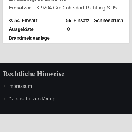
Einsatzort:
K 9204 Großröhrsdorf Richtung S 95
B
54. Einsatz –
56. Einsatz – Schneebruch
Ausgelöste
e
Brandmeldeanlage
i
t
r
Rechtliche Hinweise
a
Impressum
g
Datenschutzerklärung
s
n
a