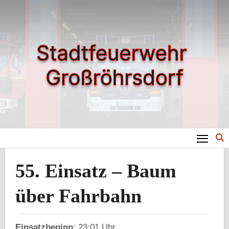
Zum
Inhalt
springen
55. Einsatz – Baum
über Fahrbahn
Einsatzbeginn
: 23:01 Uhr