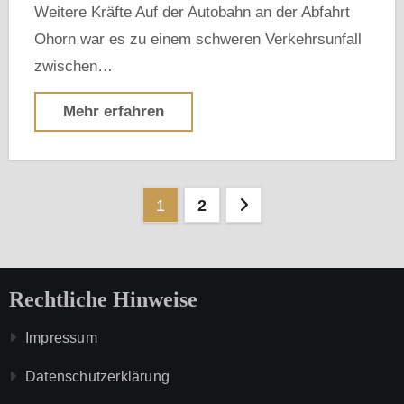
Weitere Kräfte Auf der Autobahn an der Abfahrt
Ohorn war es zu einem schweren Verkehrsunfall
zwischen…
Mehr erfahren
Seitennummerierung
1
2
der
Beiträge
Rechtliche Hinweise
Impressum
Datenschutzerklärung